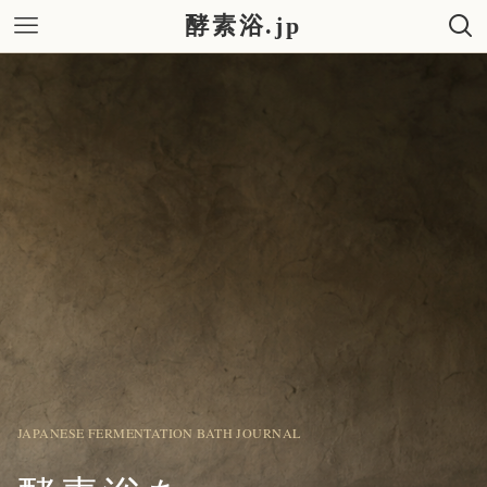
酵素浴.jp
JAPANESE FERMENTATION BATH JOURNAL