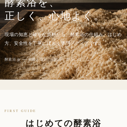
酵素浴を、
正しく、心地よく。
現場の知恵と確かな資料から、酵素浴の仕組み、はじめ
方、安全性を丁寧にほどく専門メディアです。
酵素浴.jp ── 発酵と温浴の知恵を、静かにほどく。
FIRST GUIDE
はじめての酵素浴